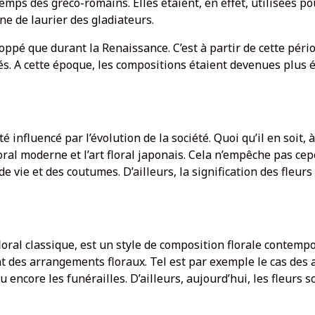
temps des gréco-romains. Elles étaient, en effet, utilisées p
nne de laurier des gladiateurs.
eloppé que durant la Renaissance. C’est à partir de cette péri
és. A cette époque, les compositions étaient devenues plus él
té influencé par l’évolution de la société. Quoi qu’il en soit, 
 floral moderne et l’art floral japonais. Cela n’empêche pas 
e vie et des coutumes. D’ailleurs, la signification des fleurs
floral classique, est un style de composition florale contempo
 des arrangements floraux. Tel est par exemple le cas des a
ou encore les funérailles. D’ailleurs, aujourd’hui, les fleur