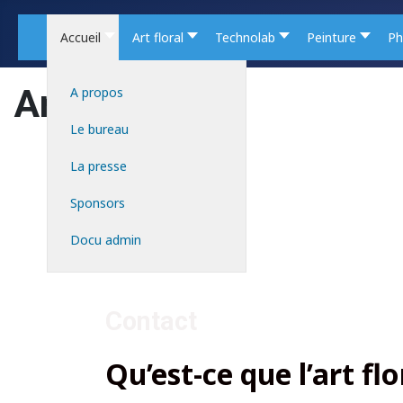
Accueil
Art floral
Technolab
Peinture
Ph
Art floral
A propos
Le bureau
La presse
Sponsors
Docu admin
Contact
Qu’est-ce que l’art flo