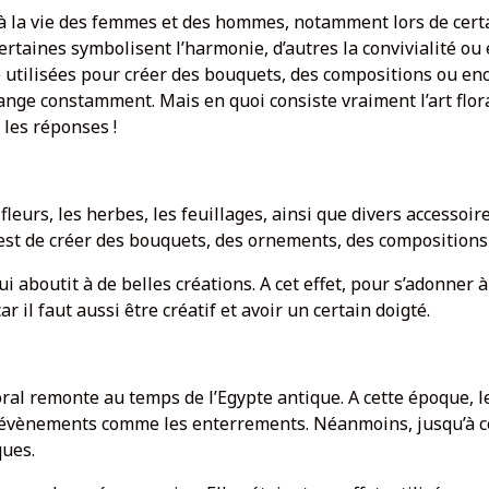
 à la vie des femmes et des hommes, notamment lors de certai
Certaines symbolisent l’harmonie, d’autres la convivialité ou
 utilisées pour créer des bouquets, des compositions ou encor
hange constamment. Mais en quoi consiste vraiment l’art flora
 les réponses !
fleurs, les herbes, les feuillages, ainsi que divers accesso
est de créer des bouquets, des ornements, des compositions 
 aboutit à de belles créations. A cet effet, pour s’adonner à l’
r il faut aussi être créatif et avoir un certain doigté.
floral remonte au temps de l’Egypte antique. A cette époque, l
 évènements comme les enterrements. Néanmoins, jusqu’à ce j
ques.